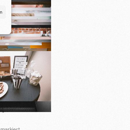
en
R
markiert