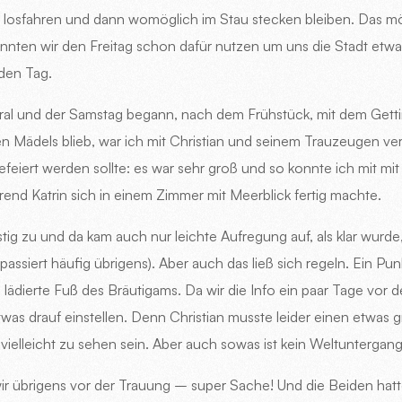
t losfahren und dann womöglich im Stau stecken bleiben. Das 
nnten wir den Freitag schon dafür nutzen um uns die Stadt etw
den Tag.
ntral und der Samstag begann, nach dem Frühstück, mit dem Get
n Mädels blieb, war ich mit Christian und seinem Trauzeugen ver
efeiert werden sollte: es war sehr groß und so konnte ich mit mit
nd Katrin sich in einem Zimmer mit Meerblick fertig machte.
stig zu und da kam auch nur leichte Aufregung auf, als klar wurd
ssiert häufig übrigens). Aber auch das ließ sich regeln. Ein Punkt
s lädierte Fuß des Bräutigams. Da wir die Info ein paar Tage vor
was drauf einstellen. Denn Christian musste leider einen etwas
 vielleicht zu sehen sein. Aber auch sowas ist kein Weltuntergang
ir übrigens vor der Trauung – super Sache! Und die Beiden hatt