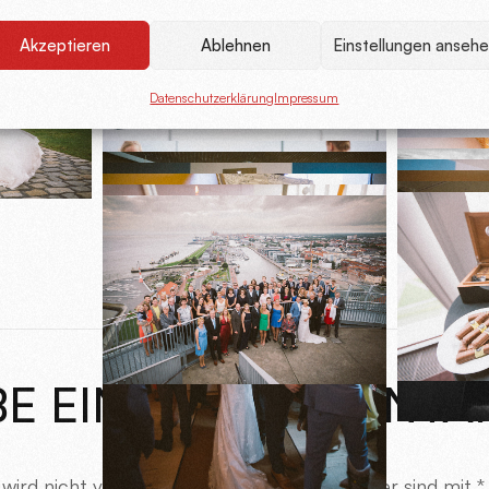
Akzeptieren
Ablehnen
Einstellungen anseh
Datenschutzerklärung
Impressum
BE EINEN KOMMENTA
ird nicht veröffentlicht.
Erforderliche Felder sind mit
*