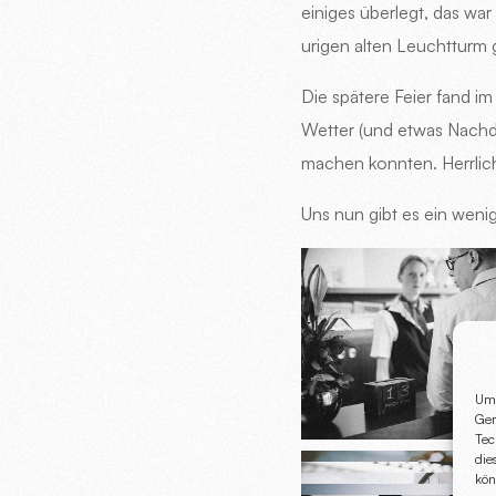
einiges überlegt, das wa
urigen alten Leuchtturm
Die spätere Feier fand i
Wetter (und etwas Nachdr
machen konnten. Herrlic
Uns nun gibt es ein wenig
Um 
Ger
Tec
die
kön