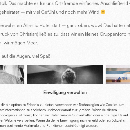
r toll. Das machte es für uns Ortsfremde einfacher. Anschließen
 geheiratet – mit viel Gefühl und noch mehr Wind
m erwähnten Atlantic Hotel statt – ganz oben, wow! Das hatte na
uck von Christian) ließ es zu, dass wir ein kleines Gruppenfoto
h, wir mögen Meer.
 auf die Augen, viel Spaß!
Einwilligung verwalten
dir ein optimales Erlebnis zu bieten, verwenden wir Technologien wie Cookies, um
äteinformationen zu speichern und/oder darauf zuzugreifen. Wenn du diesen
hnologien zustimmst, können wir Daten wie das Surfverhalten oder eindeutige IDs auf
ser Website verarbeiten. Wenn du deine Einwilligung nicht erteilst oder zurückziehst,
nen bestimmte Merkmale und Funktionen beeinträchtigt werden.