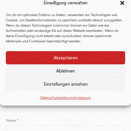
Einwilligung verwalten
Um dir ein optimales Erlebnis zu bieten, verwenden wir Technologien wie
SCHREIBE EINEN KOMMENTAR
Cookies, um Geräteinformationen zu speichern und/oder darauf zuzugreifen.
Wenn du diesen Technologien zustimmst, können wir Daten wie das
Surfverhalten oder eindeutige IDs auf dieser Website verarbeiten. Wenn du
Deine E-Mail-Adresse wird nicht veröffentlicht.
deine Einwilligung nicht erteilst oder zurückziehst, können bestimmte
Erforderliche Felder sind mit
*
markiert
Merkmale und Funktionen beeinträchtigt werden.
Kommentar
*
Akzeptieren
Ablehnen
Einstellungen ansehen
Datenschutzerklärung
Impressum
Name
*