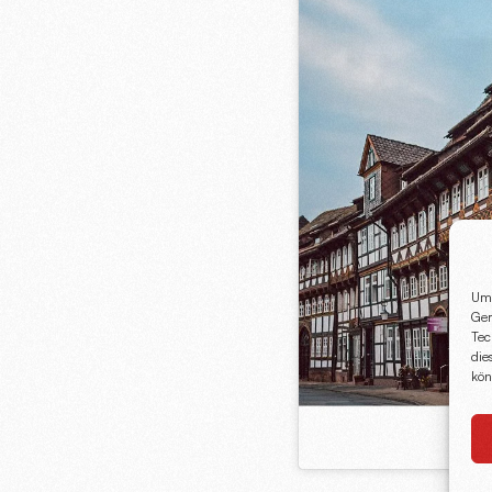
Um 
Ger
Tec
die
kön