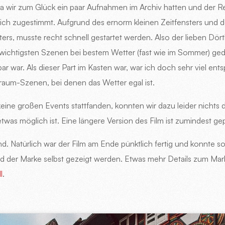
Da wir zum Glück ein paar Aufnahmen im Archiv hatten und der 
ch zugestimmt. Aufgrund des ernorm kleinen Zeitfensters und d
rs, musste recht schnell gestartet werden. Also der lieben Dö
 wichtigsten Szenen bei bestem Wetter (fast wie im Sommer) ged
r war. Als dieser Part im Kasten war, war ich doch sehr viel ent
raum-Szenen, bei denen das Wetter egal ist.
keine großen Events stattfanden, konnten wir dazu leider nichts 
 etwas möglich ist. Eine längere Version des Film ist zumindest gep
d. Natürlich war der Film am Ende pünktlich fertig und konnte so
 der Marke selbst gezeigt werden. Etwas mehr Details zum Mar
l
.