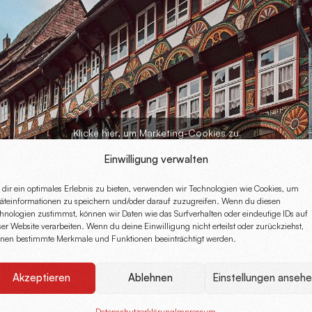
Klicke hier, um Marketing-Cookies zu
akzeptieren und diesen Inhalt zu aktivieren
Einwilligung verwalten
dir ein optimales Erlebnis zu bieten, verwenden wir Technologien wie Cookies, um
äteinformationen zu speichern und/oder darauf zuzugreifen. Wenn du diesen
hnologien zustimmst, können wir Daten wie das Surfverhalten oder eindeutige IDs auf
ser Website verarbeiten. Wenn du deine Einwilligung nicht erteilst oder zurückziehst,
nen bestimmte Merkmale und Funktionen beeinträchtigt werden.
Akzeptieren
Ablehnen
Einstellungen anseh
Datenschutzerklärung
Impressum