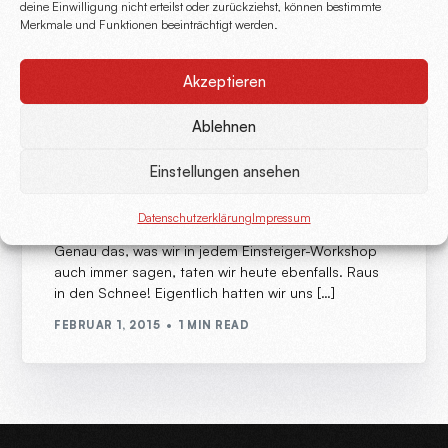
deine Einwilligung nicht erteilst oder zurückziehst, können bestimmte
Merkmale und Funktionen beeinträchtigt werden.
Auch so eine Geschichte, die wir hier noch gar nicht
verbloggt haben. In 2024 war ich viel im Solling
unterwegs! Lest selbst […]
Akzeptieren
MÄRZ 29, 2026
2 MIN READ
Ablehnen
Einstellungen ansehen
Man muss nur mal rausgehen!
Datenschutzerklärung
Impressum
Genau das, was wir in jedem Einsteiger-Workshop
auch immer sagen, taten wir heute ebenfalls. Raus
in den Schnee! Eigentlich hatten wir uns […]
FEBRUAR 1, 2015
1 MIN READ