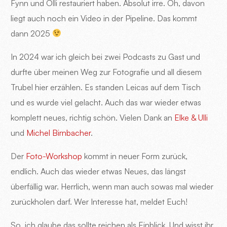
Fynn und Olli restauriert haben. Absolut irre. Oh, davon
liegt auch noch ein Video in der Pipeline. Das kommt
dann 2025
In 2024 war ich gleich bei zwei Podcasts zu Gast und
durfte über meinen Weg zur Fotografie und all diesem
Trubel hier erzählen. Es standen Leicas auf dem Tisch
und es wurde viel gelacht. Auch das war wieder etwas
komplett neues, richtig schön. Vielen Dank an
Elke & Ulli
und
Michel Birnbacher
.
Der
Foto-Workshop
kommt in neuer Form zurück,
endlich. Auch das wieder etwas Neues, das längst
überfällig war. Herrlich, wenn man auch sowas mal wieder
zurückholen darf. Wer Interesse hat, meldet Euch!
So, ich glaube das sollte reichen als Einblick. Und wisst ihr