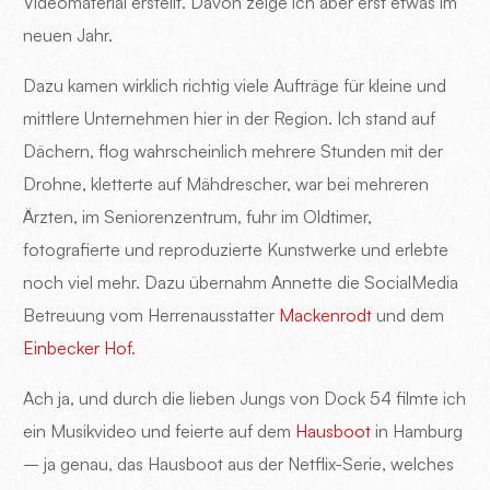
Videomaterial erstellt. Davon zeige ich aber erst etwas im
neuen Jahr.
Dazu kamen wirklich richtig viele Aufträge für kleine und
mittlere Unternehmen hier in der Region. Ich stand auf
Dächern, flog wahrscheinlich mehrere Stunden mit der
Drohne, kletterte auf Mähdrescher, war bei mehreren
Ärzten, im Seniorenzentrum, fuhr im Oldtimer,
fotografierte und reproduzierte Kunstwerke und erlebte
noch viel mehr. Dazu übernahm Annette die SocialMedia
Betreuung vom Herrenausstatter
Mackenrodt
und dem
Einbecker Hof
.
Ach ja, und durch die lieben Jungs von Dock 54 filmte ich
ein Musikvideo und feierte auf dem
Hausboot
in Hamburg
– ja genau, das Hausboot aus der Netflix-Serie, welches